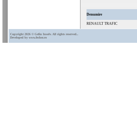
Denumire
RENAULT TRAFIC
DOCUMENTE
Copyright 2026 © Gefin Insolv. All rights reserved.
.
Developed by
www.fecher.ro
b0719b1e-bdb1-4ad4-bc84-d5
084f4693-43cd-41fd-9d08-5a
b9de0b36-ee5a-4c81-bb11-01
Error loading MacroEngine script (