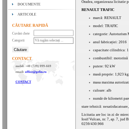
Oradea, organizeaza licitatie p
DOCUMENTE
RENAULT TRAFIC
ARTICOLE
marcă: RENAULT
CĂUTARE RAPIDĂ
model: TRAFIC
Cuvânt cheie
categorie: Autoturism
Categorii
Vă rugăm selectați ...
anul fabricației: 2016
capacitate cilindrica: 
combustibil: motorină
CONTACT
putere: 92 kW
mobil: +40 (729) 099-669
email:
office@gefin.ro
masă proprie: 1,923 kg
CONTACT
masa maxima autorizat
culoare: alb
număr de kilometri pa
stare tehnică: nesatisfacatoare
Licitatia are loc in zi de
mier
Iosif Vulcan, nr. 7, ap. 7, jud 
0259/430.966