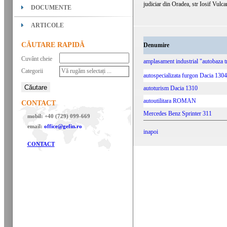
judiciar din Oradea, str Iosif Vulcan
DOCUMENTE
ARTICOLE
CĂUTARE RAPIDĂ
Denumire
Cuvânt cheie
amplasament industrial "autobaza t
Categorii
Vă rugăm selectați ...
autospecializata furgon Dacia 1304
autoturism Dacia 1310
autoutilitara ROMAN
CONTACT
Mercedes Benz Sprinter 311
mobil: +40 (729) 099-669
email:
office@gefin.ro
inapoi
CONTACT