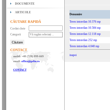
DOCUMENTE
ARTICOLE
Denumire
CĂUTARE RAPIDĂ
Teren intravilan 10.376 mp
Teren intravilan 10.584 mp
Cuvânt cheie
Teren intravilan 12.118 mp
Categorii
Vă rugăm selectați ...
Teren intravilan 252 mp
Teren intravilan 4.040 mp
CONTACT
inapoi
mobil: +40 (729) 099-669
email:
office@gefin.ro
CONTACT